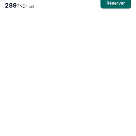
Réserver
289
TND
/ nuit
À propos
El Mansour Travel
est votre partenaire de confiance pour tous
vos voyages en Tunisie. Nous vous proposons une large
sélection d'hôtels, de vols et de circuits pour des expériences
inoubliables.
Produits
Hôtels
Activités
Voyages organisés
Circuits touristiques