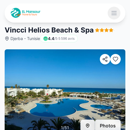
Aller au contenu principal
Ouvrir 
Vincci Helios Beach & Spa
·
Djerba - Tunisie
4.4
/5
·
5 596
avis
 menu
Photos
1
/
51