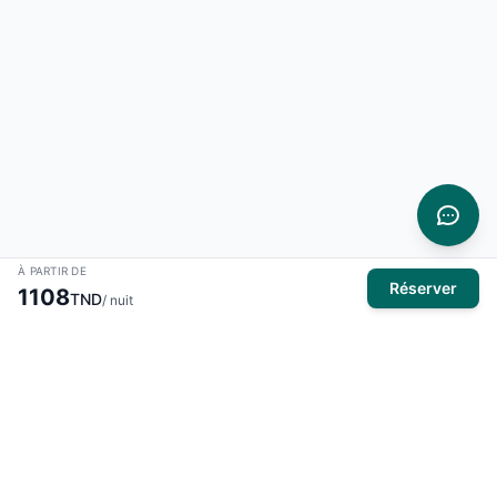
À PARTIR DE
Réserver
1108
TND
/ nuit
À propos
El Mansour Travel
est votre partenaire de confiance pour tous
vos voyages en Tunisie. Nous vous proposons une large
sélection d'hôtels, de vols et de circuits pour des expériences