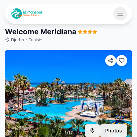
Aller au contenu principal
Ouvrir 
Welcome Meridiana
·
Djerba - Tunisie
 menu
Photos
1
/
17