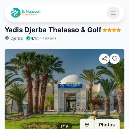
Aller au contenu principal
Ouvrir 
Yadis Djerba Thalasso & Golf
·
Djerba
4.1
/5
·
1 490
avis
 menu
Photos
1
/
16