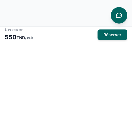
À PARTIR DE
Réserver
550
TND
/ nuit
À propos
El Mansour Travel
est votre partenaire de confiance pour tous
vos voyages en Tunisie. Nous vous proposons une large
sélection d'hôtels, de vols et de circuits pour des expériences
inoubliables.
Produits
Hôtels