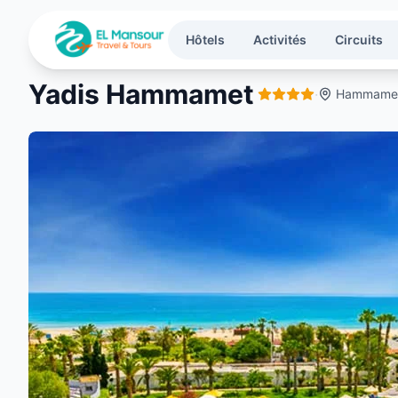
Aller au contenu principal
Hôtels
Activités
Circuits
Yadis Hammamet
·
Hammamet 