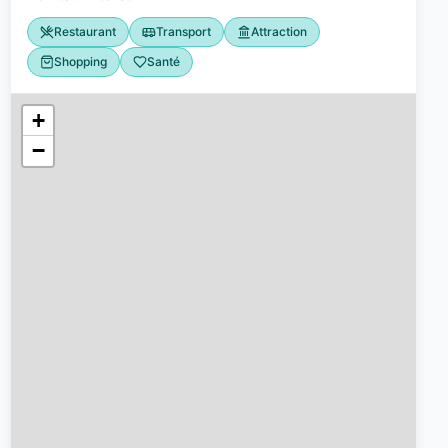
Restaurant
Transport
Attraction
Shopping
Santé
être et loisirs
Sport et activités
1
1
+
−