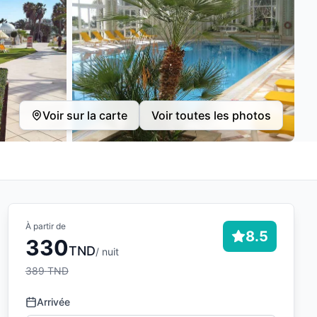
Voir sur la carte
Voir toutes les photos
À partir de
8.5
330
TND
/ nuit
389
TND
Arrivée