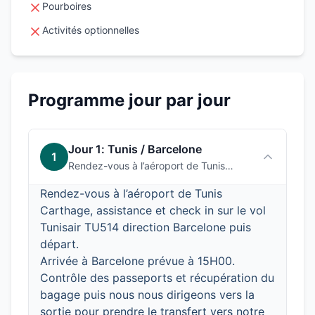
Pourboires
Activités optionnelles
Programme jour par jour
Jour
1
:
Tunis / Barcelone
1
Rendez-vous à l’aéroport de Tunis
Carthage, assistance et check in sur le
Rendez-vous à l’aéroport de Tunis
vol Tunisair TU514 direction Barcelone
puis départ.Arrivée à Barcelone prévue
Carthage, assistance et check in sur le vol
à 15H00. Contrôle des passeports et
Tunisair TU514 direction Barcelone puis
récupération du bagage puis nous nous
départ.
dirigeons vers la sortie pour prendre le
Arrivée à Barcelone prévue à 15H00.
transfert vers notre hôtel de séjour
Contrôle des passeports et récupération du
«&nbsp;Rialto 3*».Arrivée à l’hôtel,
distribution des chambres puis réunion
bagage puis nous nous dirigeons vers la
d’information.Diner libre et nuit à l’hôtel
sortie pour prendre le transfert vers notre