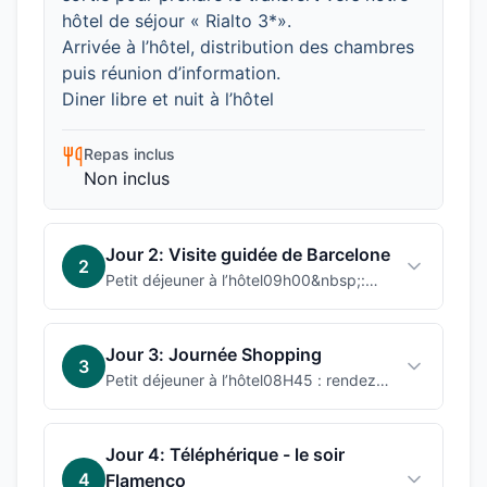
hôtel de séjour « Rialto 3*».
Arrivée à l’hôtel, distribution des chambres
puis réunion d’information.
Diner libre et nuit à l’hôtel
Repas inclus
Non inclus
Jour
2
:
Visite guidée de Barcelone
2
Petit déjeuner à l’hôtel09h00&nbsp;:
Rendez-vous à la réception de l’hôtel
puis départ pour une excursion
panoramique de 04/05 heures. Notre
Jour
3
:
Journée Shopping
3
visite commencera par la colline de
Petit déjeuner à l’hôtel08H45 : rendez-
Montjuic avec ses nombreux édifices
vous à la réception de l’hôtel puis départ
construits pour les jeux olympiques de
pour une journée complète de
1992, le stade Olympique, passage par
shopping&nbsp;: la matinée sera
Jour
4
:
Téléphérique - le soir
la fameuse Plaza España.Continuation
réservée au Roca Village, référence du
par le Gran Via puis Via Laietana
4
Flamenco