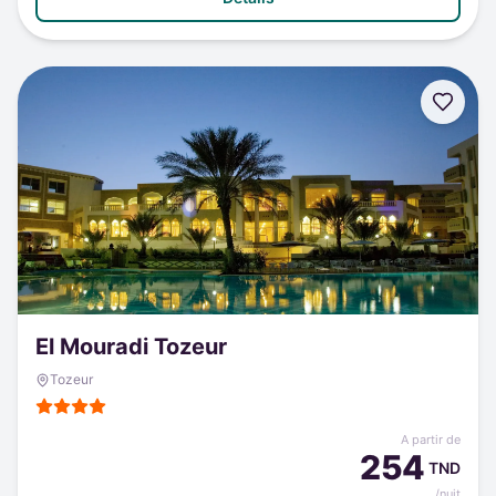
El Mouradi Tozeur
Tozeur
A partir de
254
TND
/nuit