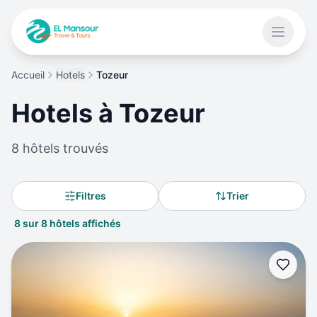
Aller au contenu principal
Ouvrir 
Accueil
Hotels
Tozeur
 menu
Hotels à
Tozeur
8
hôtels trouvés
Filtres
Trier
8 sur 8 hôtels affichés