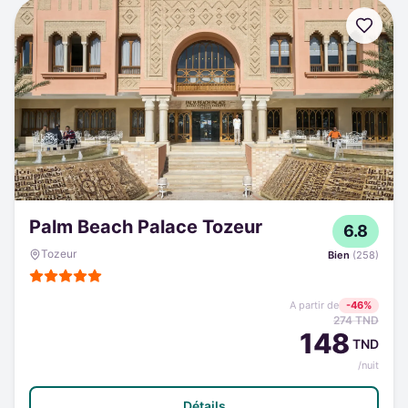
Palm Beach Palace Tozeur
6.8
Tozeur
Bien
(
258
)
A partir de
-
46
%
274
TND
148
TND
/nuit
Détails