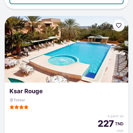
Ksar Rouge
Tozeur
A partir de
227
TND
/nuit