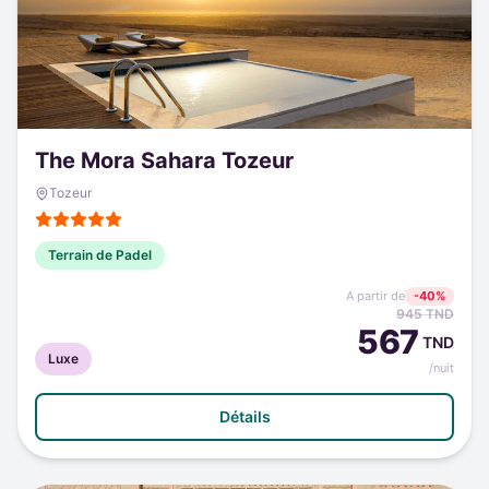
The Mora Sahara Tozeur
Tozeur
Terrain de Padel
A partir de
-
40
%
945
TND
567
TND
Luxe
/nuit
Détails